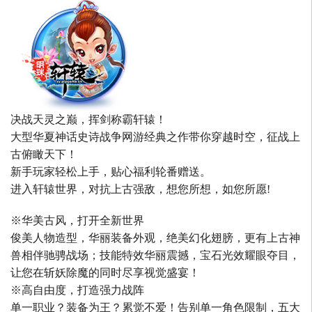
决战天灵之巅，挥剑称霸轩辕！
大型华夏神话史诗战争网游经典之作带你穿越时空，征战上
古俯瞰天下！
新手玩家轻松上手，贴心福利轮番赠送。
进入轩辕世界，对抗上古强敌，想您所想，如您所愿!
※华美古风，打开全新世界
俊美人物造型，华丽装备外观，绝美幻化翅膀，更有上古神
兽相伴驰骋战场；技能特效华丽震撼，宝石光效耀眼夺目，
让您在斩妖除魔的同时尽享视觉盛宴！
※高自由度，打造强力战阵
单一职业？装备为王？累觉不爱！告别单一角色限制，五大