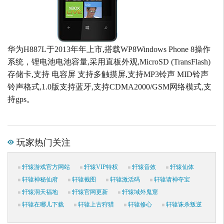
华为H887L于2013年年上市,搭载WP8Windows Phone 8操作
系统，锂电池电池容量,采用直板外观,MicroSD (TransFlash)
存储卡,支持 电容屏 支持多触摸屏,支持MP3铃声 MID铃声
铃声格式,1.0版支持蓝牙,支持CDMA2000/GSM网络模式,支
持gps。
玩家热门关注
轩辕游戏官方网站
轩辕VIP特权
轩辕音效
轩辕仙体
轩辕神秘仙府
轩辕截图
轩辕激活码
轩辕请神夺宝
轩辕洞天福地
轩辕官网更新
轩辕域外鬼窟
轩辕在哪儿下载
轩辕上古狩猎
轩辕修心
轩辕诛杀叛逆