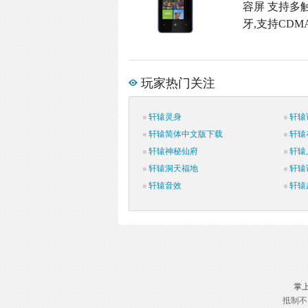
容屏 支持多触
牙,支持CDMA
玩家热门关注
轩辕灵身
轩辕
轩辕简体中文版下载
轩辕
轩辕神秘仙府
轩辕
轩辕洞天福地
轩辕
轩辕音效
轩辕
掌
抵制不