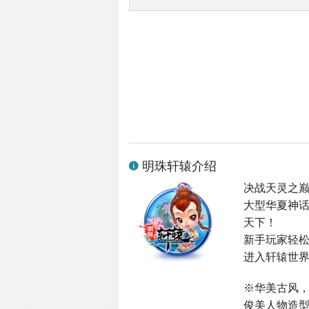
明珠轩辕介绍
决战天灵之
大型华夏神
天下！
新手玩家轻
进入轩辕世界
※华美古风
俊美人物造