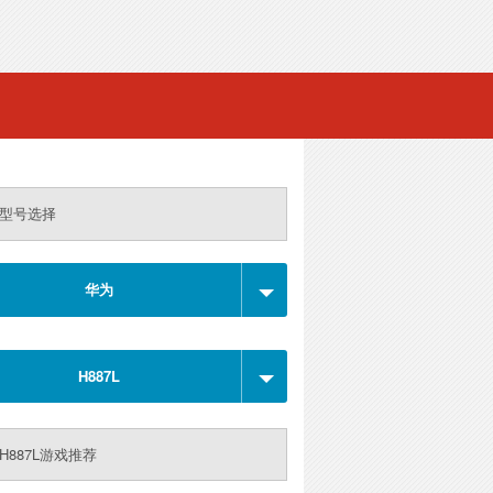
型号选择
华为
H887L
H887L游戏推荐