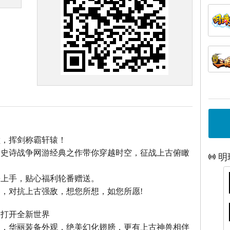
巅，挥剑称霸轩辕！
话史诗战争网游经典之作带你穿越时空，征战上古俯瞰
明
松上手，贴心福利轮番赠送。
，对抗上古强敌，想您所想，如您所愿!
，打开全新世界
型，华丽装备外观，绝美幻化翅膀，更有上古神兽相伴