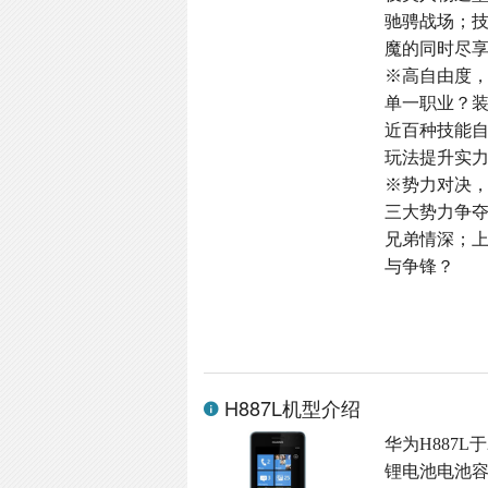
驰骋战场；
魔的同时尽
※高自由度
单一职业？
近百种技能
玩法提升实
※势力对决
三大势力争
兄弟情深；
与争锋？
H887L机型介绍
华为H887L于
锂电池电池容量,