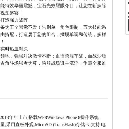
技能特效华丽震撼，宝石光效耀眼夺目，让您在斩妖除
享视觉盛宴！
，打造强力战阵
装备为王？累觉不爱！告别单一角色限制，五大技能系
自由搭配，打造属于您的组合；摆脱单调和传统，多样
力！
，实时热血对决
夺领地，强强对决激情不断；血盟跨服车战，血战沙场
上古角斗场强者为尊，跨服战场谁主沉浮，争霸全服谁
2013年年上市,搭载WP8Windows Phone 8操作系统，
采用直板外观,MicroSD (TransFlash)存储卡,支持 电