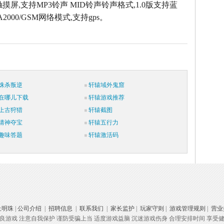
摸屏,支持MP3铃声 MID铃声铃声格式,1.0版支持蓝
2000/GSM网络模式,支持gps。
诛杀叛逆
轩辕域外鬼窟
在哪儿下载
轩辕游戏推荐
上古狩猎
轩辕截图
请神夺宝
轩辕五行力
趣味答题
轩辕激活码
上明珠
|
公司介绍
|
招聘信息
|
联系我们
|
家长监护
|
玩家守则
|
游戏管理规则
|
营业
良游戏 注意自我保护 谨防受骗上当 适度游戏益脑 沉迷游戏伤身 合理安排时间 享受