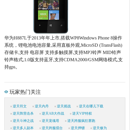
华为H887L于2013年年上市,搭载WP8Windows Phone 8操作
系统，锂电池电池容量,采用直板外观,MicroSD (TransFlash)
存储卡,支持 电容屏 支持多触摸屏,支持MP3铃声 MID铃声
铃声格式,1.0版支持蓝牙,支持CDMA2000/GSM网络模式,支
持gps。
玩家热门关注
逆天符文
逆天内丹
逆天摇战
逆天在哪儿下载
逆天阵营击杀
逆天AB大作战
逆天VIP特权
逆天斗神之战
逆天宠魂塔
逆天跨服疯狂赛跑
逆天多人副本
逆天跨服擂台
逆天押镖
逆天修为