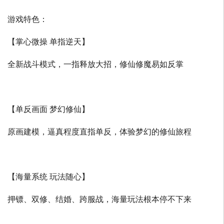
游戏特色：
【掌心微操 单指逆天】
全新战斗模式，一指释放大招，修仙修魔易如反掌
【单反画面 梦幻修仙】
原画建模，逼真程度直指单反，体验梦幻的修仙旅程
【海量系统 玩法随心】
押镖、双修、结婚、跨服战，海量玩法根本停不下来