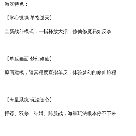
游戏特色：
【掌心微操 单指逆天】
全新战斗模式，一指释放大招，修仙修魔易如反掌
【单反画面 梦幻修仙】
原画建模，逼真程度直指单反，体验梦幻的修仙旅程
【海量系统 玩法随心】
押镖、双修、结婚、跨服战，海量玩法根本停不下来