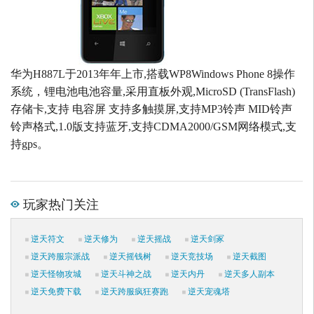
华为H887L于2013年年上市,搭载WP8Windows Phone 8操作
系统，锂电池电池容量,采用直板外观,MicroSD (TransFlash)
存储卡,支持 电容屏 支持多触摸屏,支持MP3铃声 MID铃声
铃声格式,1.0版支持蓝牙,支持CDMA2000/GSM网络模式,支
持gps。
玩家热门关注
逆天符文
逆天修为
逆天摇战
逆天剑冢
逆天跨服宗派战
逆天摇钱树
逆天竞技场
逆天截图
逆天怪物攻城
逆天斗神之战
逆天内丹
逆天多人副本
逆天免费下载
逆天跨服疯狂赛跑
逆天宠魂塔