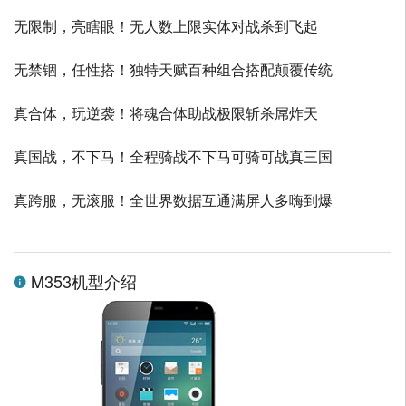
无限制，亮瞎眼！无人数上限实体对战杀到飞起
无禁锢，任性搭！独特天赋百种组合搭配颠覆传统
真合体，玩逆袭！将魂合体助战极限斩杀屌炸天
真国战，不下马！全程骑战不下马可骑可战真三国
真跨服，无滚服！全世界数据互通满屏人多嗨到爆
M353机型介绍