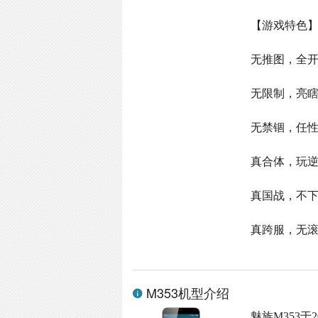
【游戏特色
无推图，全开
无限制，亮
无禁锢，任
真合体，玩
真国战，不
真跨服，无
M353机型介绍
魅族M353于2