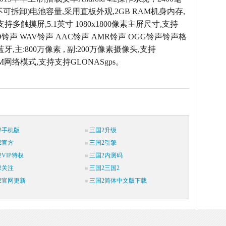
可拆卸)电池容量,采用直板外观,2GB RAM机身内存,
持多触摸屏,5.1英寸 1080x1800像素主屏尺寸,支持
ID铃声 WAV铃声 AAC铃声 AMR铃声 OGG铃声铃声格
蓝牙,主:800万像素 , 副:200万像素摄像头,支持
SM网络模式,支持支持GLONASgps。
2手机版
三国2升级
2官方
三国2引擎
VIP特权
三国2内测码
2关注
三国2三国2
2官网更新
三国2简体中文版下载