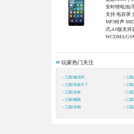
安时锂电池(不
支持 电容屏 支
MP3铃声 M
式,4.0版支持
WCDMA/G
玩家热门关注
三国2激活码
三国
三国2安装不了
三国
三国2音效
三国2
三国2截图
三国
三国2存档
三国