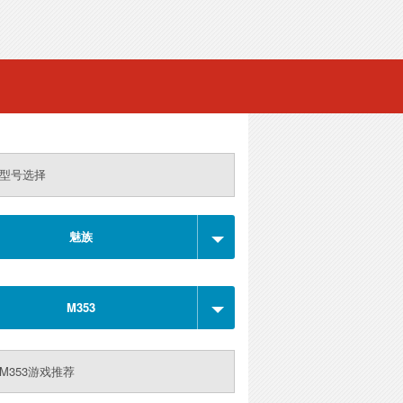
型号选择
魅族
M353
M353游戏推荐