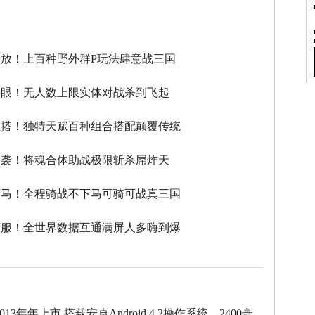
】
放！上百种野外群P玩法肆意战三国
瞎眼！无人数上限实体对战杀到飞起
性搭！独特天赋百种组合搭配颠覆传统
逆袭！将魂合体助战极限斩杀屌炸天
下马！全程骑战不下马可骑可战真三国
滚服！全世界数据互通满屏人多嗨到爆
013年年上市,搭载安卓Android 4.2操作系统，2400毫