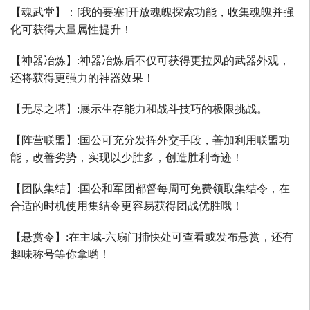
【魂武堂】：
[
我的要塞
]
开放魂魄探索功能，收集魂魄并强
化可获得大量属性提升！
【神器冶炼】
:
神器冶炼后不仅可获得更拉风的武器外观，
还将获得更强力的神器效果！
【无尽之塔】
:
展示生存能力和战斗技巧的极限挑战。
【阵营联盟】
:
国公可充分发挥外交手段，善加利用联盟功
能，改善劣势，实现以少胜多，创造胜利奇迹！
【团队集结】
:
国公和军团都督每周可免费领取集结令，在
合适的时机使用集结令更容易获得团战优胜哦！
【悬赏令】
:
在主城
-
六扇门捕快处可查看或发布悬赏，还有
趣味称号等你拿哟！