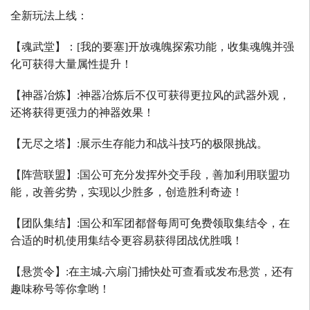
全新玩法上线：
【魂武堂】：
[
我的要塞
]
开放魂魄探索功能，收集魂魄并强
化可获得大量属性提升！
【神器冶炼】
:
神器冶炼后不仅可获得更拉风的武器外观，
还将获得更强力的神器效果！
【无尽之塔】
:
展示生存能力和战斗技巧的极限挑战。
【阵营联盟】
:
国公可充分发挥外交手段，善加利用联盟功
能，改善劣势，实现以少胜多，创造胜利奇迹！
【团队集结】
:
国公和军团都督每周可免费领取集结令，在
合适的时机使用集结令更容易获得团战优胜哦！
【悬赏令】
:
在主城
-
六扇门捕快处可查看或发布悬赏，还有
趣味称号等你拿哟！