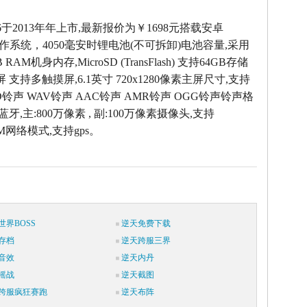
06于2013年年上市,最新报价为￥1698元搭载安卓
4.1操作系统，4050毫安时锂电池(不可拆卸)电池容量,采用
RAM机身内存,MicroSD (TransFlash) 支持64GB存储
 支持多触摸屏,6.1英寸 720x1280像素主屏尺寸,支持
ID铃声 WAV铃声 AAC铃声 AMR铃声 OGG铃声铃声格
 蓝牙,主:800万像素 , 副:100万像素摄像头,支持
SM网络模式,支持gps。
世界BOSS
逆天免费下载
存档
逆天跨服三界
音效
逆天内丹
摇战
逆天截图
跨服疯狂赛跑
逆天布阵