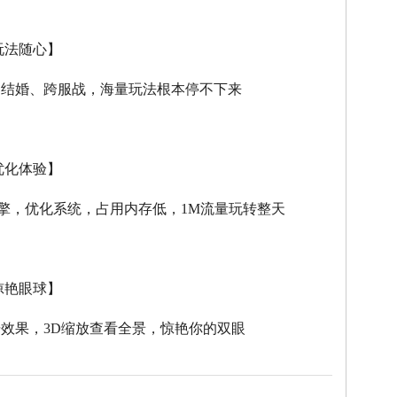
玩法随心】
、结婚、跨服战，海量玩法根本停不下来
优化体验】
擎，优化系统，占用内存低，
1M
流量玩转整天
惊艳眼球】
击效果，
3D
缩放查看全景，惊艳你的双眼