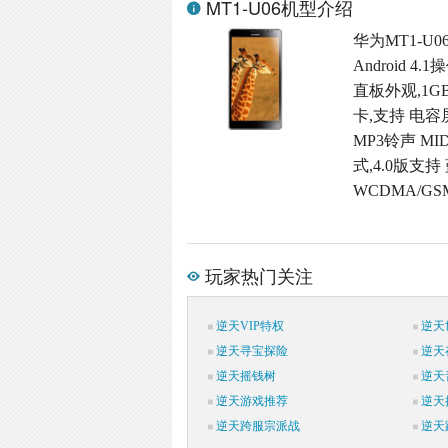
MT1-U06机型介绍
华为MT1-U
Android 
直板外观,1GB 
卡,支持 电容屏
MP3铃声 M
式,4.0版支持
WCDMA/G
玩家热门关注
逆天VIP特权
逆天
逆天寻宝探险
逆天
逆天摇钱树
逆天
逆天游戏推荐
逆天
逆天跨服宗派战
逆天