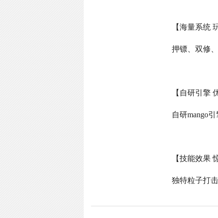
【海量系统 
押镖、双修
【自研引擎 
自研
mango
引
【技能效果 
独特粒子打