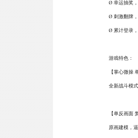
Ø 幸运抽奖
Ø 刺激翻牌
Ø 累计登录
游戏特色：
【掌心微操 
全新战斗模
【单反画面 
原画建模，