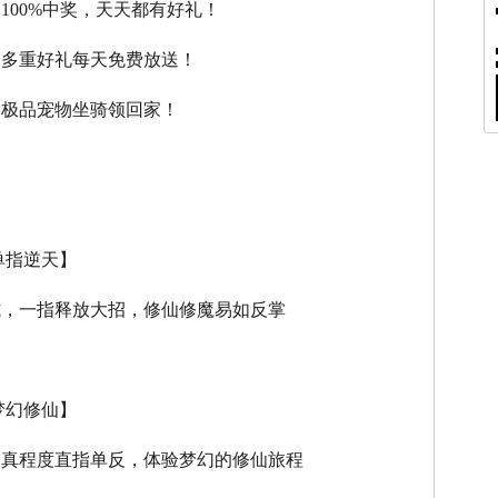
，100%中奖，天天都有好礼！
，多重好礼每天免费放送！
，极品宠物坐骑领回家！
单指逆天】
式，一指释放大招，修仙修魔易如反掌
梦幻修仙】
逼真程度直指单反，体验梦幻的修仙旅程