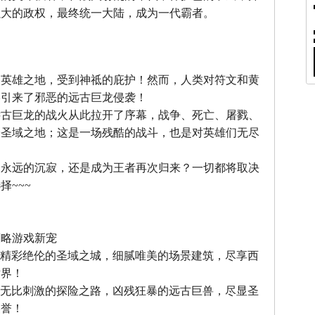
强大的政权，最终统一大陆，成为一代霸者。
』
，英雄之地，受到神祗的庇护！然而，人类对符文和黄
终引来了邪恶的远古巨龙侵袭！
远古巨龙的战火从此拉开了序幕，战争、死亡、屠戮、
个圣域之地；这是一场残酷的战斗，也是对英雄们无尽
中永远的沉寂，还是成为王者再次归来？一切都将取决
择~~~
』
策略游戏新宠
--精彩绝伦的圣域之城，细腻唯美的场景建筑，尽享西
世界！
--无比刺激的探险之路，凶残狂暴的远古巨兽，尽显圣
美誉！