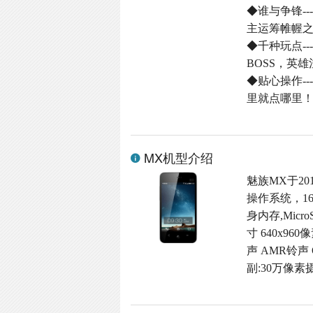
◆谁与争锋-
主运筹帷幄
◆千种玩点-
BOSS，英
◆贴心操作-
里就点哪里
MX机型介绍
魅族MX于201
操作系统，16
身内存,Micro
寸 640x96
声 AMR铃声 
副:30万像素