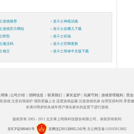
士游戏推荐
龙斗士神祗试炼
士游戏官方网站
龙斗士在哪儿下载
士阵型
龙斗士祈福
士激活码
龙斗士官网更新
士领主
龙斗士简体中文版下载
上明珠
|
公司介绍
|
招聘信息
|
联系我们
|
家长监护
|
玩家守则
|
游戏管理规则
|
营业
良游戏 注意自我保护 谨防受骗上当 适度游戏益脑 沉迷游戏伤身 合理安排时间 享受
未满18周岁的未成年用户请在家长的监督下进行游戏
版权所有 2003 - 2011 北京掌上明珠科技股份有限公司。保留所有权利
京ICP证080461号
京网文[2011]0692-242号
京公网安备110105013802