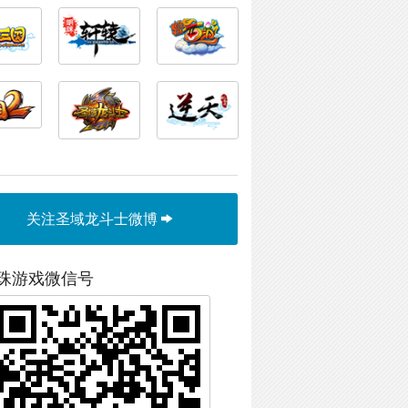
关注圣域龙斗士微博
珠游戏微信号