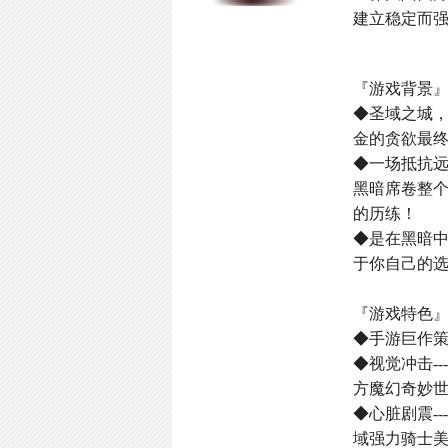
建立稳定而
『游戏背景
◆圣域之城
金的贪欲最
◆一场抵抗
黑暗席卷整
的历练！
◆是在黑暗
于你自己的选
『游戏特色
◆手游巨作
◆视觉冲击-
方魔幻奇妙
◆心脏剧震-
域强力骑士