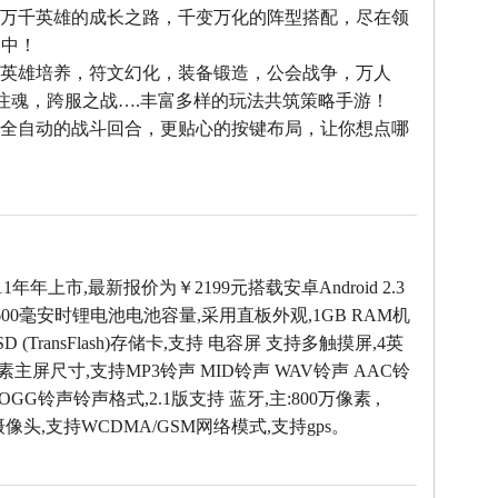
--万千英雄的成长之路，千变万化的阵型搭配，尽在领
之中！
--英雄培养，符文幻化，装备锻造，公会战争，万人
雄注魂，跨服之战….丰富多样的玩法共筑策略手游！
--全自动的战斗回合，更贴心的按键布局，让你想点哪
！
1年年上市,最新报价为￥2199元搭载安卓Android 2.3
00毫安时锂电池电池容量,采用直板外观,1GB RAM机
SD (TransFlash)存储卡,支持 电容屏 支持多触摸屏,4英
0像素主屏尺寸,支持MP3铃声 MID铃声 WAV铃声 AAC铃
OGG铃声铃声格式,2.1版支持 蓝牙,主:800万像素 ,
摄像头,支持WCDMA/GSM网络模式,支持gps。