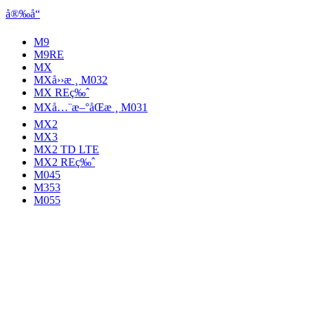
å®‰å“
M9
M9RE
MX
MXå››æ ¸ M032
MX REç‰ˆ
MXå…¨æ–°åŒæ ¸ M031
MX2
MX3
MX2 TD LTE
MX2 REç‰ˆ
M045
M353
M055