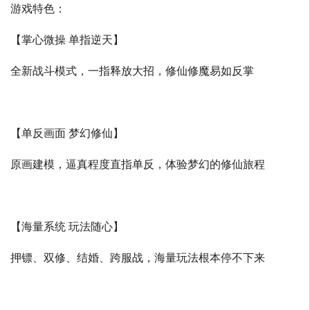
游戏特色：
【掌心微操 单指逆天】
全新战斗模式，一指释放大招，修仙修魔易如反掌
【单反画面 梦幻修仙】
原画建模，逼真程度直指单反，体验梦幻的修仙旅程
【海量系统 玩法随心】
押镖、双修、结婚、跨服战，海量玩法根本停不下来