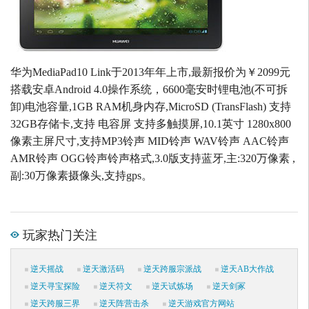
华为MediaPad10 Link于2013年年上市,最新报价为￥2099元
搭载安卓Android 4.0操作系统，6600毫安时锂电池(不可拆
卸)电池容量,1GB RAM机身内存,MicroSD (TransFlash) 支持
32GB存储卡,支持 电容屏 支持多触摸屏,10.1英寸 1280x800
像素主屏尺寸,支持MP3铃声 MID铃声 WAV铃声 AAC铃声
AMR铃声 OGG铃声铃声格式,3.0版支持蓝牙,主:320万像素 ,
副:30万像素摄像头,支持gps。
玩家热门关注
逆天摇战
逆天激活码
逆天跨服宗派战
逆天AB大作战
逆天寻宝探险
逆天符文
逆天试炼场
逆天剑冢
逆天跨服三界
逆天阵营击杀
逆天游戏官方网站