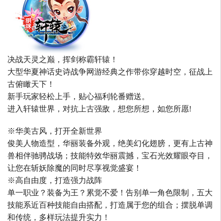
决战天灵之巅，挥剑称霸轩辕！
大型华夏神话史诗战争网游经典之作带你穿越时空，征战上
古俯瞰天下！
新手玩家轻松上手，贴心福利轮番赠送。
进入轩辕世界，对抗上古强敌，想您所想，如您所愿!
※华美古风，打开全新世界
俊美人物造型，华丽装备外观，绝美幻化翅膀，更有上古神
兽相伴驰骋战场；技能特效华丽震撼，宝石光效耀眼夺目，
让您在斩妖除魔的同时尽享视觉盛宴！
※高自由度，打造强力战阵
单一职业？装备为王？累觉不爱！告别单一角色限制，五大
技能系近百种技能自由搭配，打造属于您的组合；摆脱单调
和传统，多样玩法提升实力！