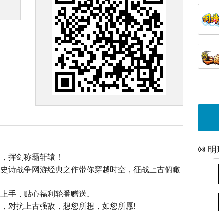
明
巅，挥剑称霸轩辕！
话史诗战争网游经典之作带你穿越时空，征战上古俯瞰
松上手，贴心福利轮番赠送。
，对抗上古强敌，想您所想，如您所愿!