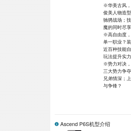
※华美古风
俊美人物造
驰骋战场；
魔的同时尽
※高自由度
单一职业？
近百种技能
玩法提升实
※势力对决
三大势力争
兄弟情深；
与争锋？
Ascend P6S机型介绍