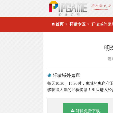
首页
轩辕专区
轩辕域外鬼
明
游
轩辕域外鬼窟
每天10:30、15:30时，鬼域的
够获得大量的经验奖励！组队进入经
轩辕免费下载