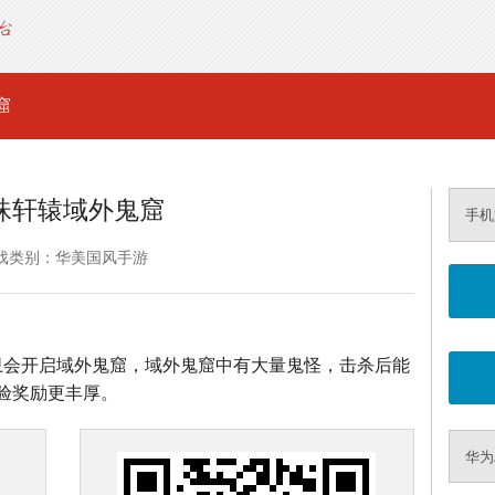
窟
珠轩辕域外鬼窟
手机
戏类别：华美国风手游
鬼窟守卫会开启域外鬼窟，域外鬼窟中有大量鬼怪，击杀后能
验奖励更丰厚。
华为