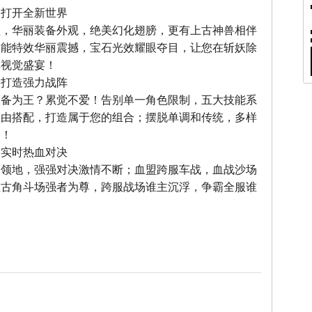
，打开全新世界
型，华丽装备外观，绝美幻化翅膀，更有上古神兽相伴
技能特效华丽震撼，宝石光效耀眼夺目，让您在斩妖除
享视觉盛宴！
，打造强力战阵
装备为王？累觉不爱！告别单一角色限制，五大技能系
自由搭配，打造属于您的组合；摆脱单调和传统，多样
力！
，实时热血对决
夺领地，强强对决激情不断；血盟跨服车战，血战沙场
上古角斗场强者为尊，跨服战场谁主沉浮，争霸全服谁