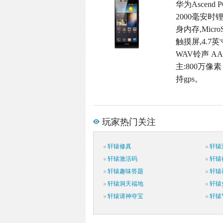
华为Ascend
2000毫安时
身内存,Micro
触摸屏,4.7英
WAV铃声 A
主:800万像素
持gps。
玩家热门关注
轩辕修真
轩辕
轩辕激活码
轩辕
轩辕趣味答题
轩辕
轩辕洞天福地
轩辕
轩辕请神夺宝
轩辕V