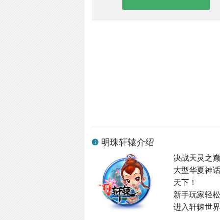
明珠轩辕介绍
决战天灵之
大型华夏神
天下！
新手玩家轻
进入轩辕世界