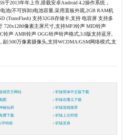
 P6S于2013年年上市,搭载安卓Android 4.2操作系统，
锂电池(不可拆卸)电池容量,采用直板外观,2GB RAM机
SD (TransFlash) 支持32GB存储卡,支持 电容屏 支持多
寸 720x1280像素主屏尺寸,支持MP3铃声 MID铃声
AC铃声 AMR铃声 OGG铃声铃声格式,3.0版支持蓝牙,
 , 副:500万像素摄像头,支持WCDMA/GSM网络模式,支
游戏官方网站
轩辕简体中文版下载
截图
轩辕在哪儿下载
神秘仙府
轩辕游戏推荐
免费下载
轩辕上古狩猎
IP特权
轩辕灵身