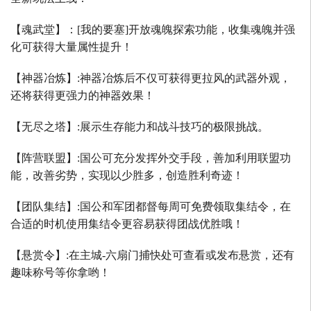
【魂武堂】：
[
我的要塞
]
开放魂魄探索功能，收集魂魄并强
化可获得大量属性提升！
【神器冶炼】
:
神器冶炼后不仅可获得更拉风的武器外观，
还将获得更强力的神器效果！
【无尽之塔】
:
展示生存能力和战斗技巧的极限挑战。
【阵营联盟】
:
国公可充分发挥外交手段，善加利用联盟功
能，改善劣势，实现以少胜多，创造胜利奇迹！
【团队集结】
:
国公和军团都督每周可免费领取集结令，在
合适的时机使用集结令更容易获得团战优胜哦！
【悬赏令】
:
在主城
-
六扇门捕快处可查看或发布悬赏，还有
趣味称号等你拿哟！