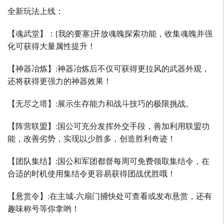
全新玩法上线：
【魂武堂】：
[
我的要塞
]
开放魂魄探索功能，收集魂魄并强
化可获得大量属性提升！
【神器冶炼】
:
神器冶炼后不仅可获得更拉风的武器外观，
还将获得更强力的神器效果！
【无尽之塔】
:
展示生存能力和战斗技巧的极限挑战。
【阵营联盟】
:
国公可充分发挥外交手段，善加利用联盟功
能，改善劣势，实现以少胜多，创造胜利奇迹！
【团队集结】
:
国公和军团都督每周可免费领取集结令，在
合适的时机使用集结令更容易获得团战优胜哦！
【悬赏令】
:
在主城
-
六扇门捕快处可查看或发布悬赏，还有
趣味称号等你拿哟！