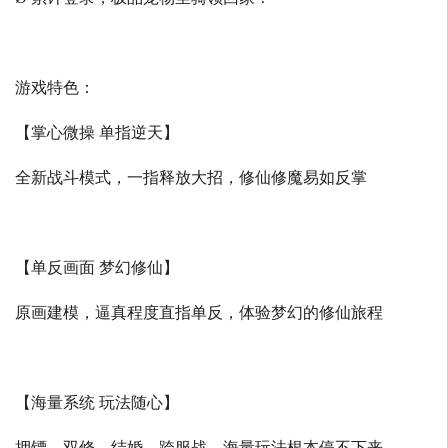
游戏特色：
【掌心微操 单指逆天】
全新战斗模式，一指释放大招，修仙修魔易如反掌
【单反画面 梦幻修仙】
原画建模，逼真程度直指单反，体验梦幻的修仙旅程
【海量系统 玩法随心】
押镖、双修、结婚、跨服战，海量玩法根本停不下来