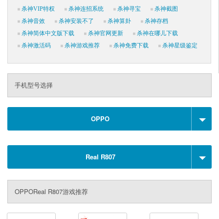
杀神VIP特权
杀神连招系统
杀神寻宝
杀神截图
杀神音效
杀神安装不了
杀神算卦
杀神存档
杀神简体中文版下载
杀神官网更新
杀神在哪儿下载
杀神激活码
杀神游戏推荐
杀神免费下载
杀神星级鉴定
手机型号选择
OPPO
Real R807
OPPOReal R807游戏推荐