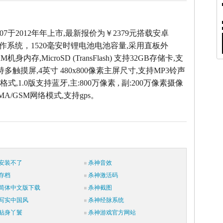
 R807于2012年年上市,最新报价为￥2379元搭载安卓
 2.3操作系统，1520毫安时锂电池电池容量,采用直板外
AM机身内存,MicroSD (TransFlash) 支持32GB存储卡,支
持多触摸屏,4英寸 480x800像素主屏尺寸,支持MP3铃声
式,1.0版支持蓝牙,主:800万像素 , 副:200万像素摄像
MA/GSM网络模式,支持gps。
安装不了
杀神音效
存档
杀神激活码
简体中文版下载
杀神截图
写实中国风
杀神经脉系统
贴身丫鬟
杀神游戏官方网站