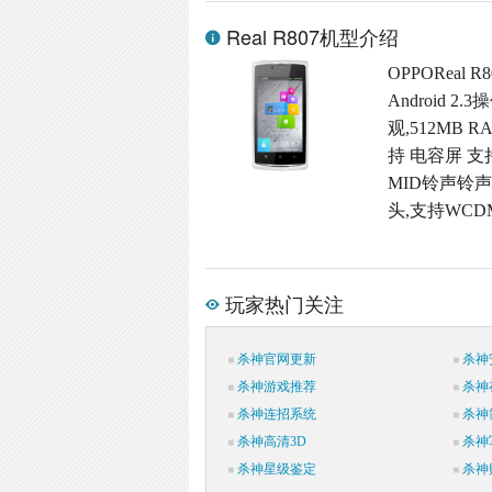
Real R807机型介绍
OPPOReal
Android
观,512MB R
持 电容屏 支
MID铃声铃声格
头,支持WCD
玩家热门关注
杀神官网更新
杀神
杀神游戏推荐
杀神
杀神连招系统
杀神
杀神高清3D
杀神
杀神星级鉴定
杀神