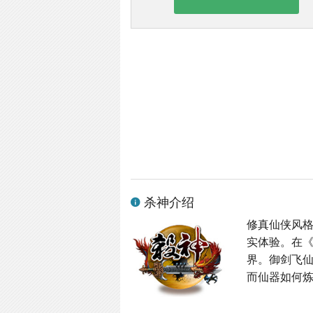
杀神介绍
修真仙侠风格
实体验。在
界。御剑飞
而仙器如何炼