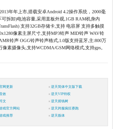
于2013年年上市,搭载安卓Android 4.2操作系统，2000毫
可拆卸)电池容量,采用直板外观,1GB RAM机身内
 (TransFlash) 支持32GB存储卡,支持 电容屏 支持多触摸
720x1280像素主屏尺寸,支持MP3铃声 MID铃声 WAV铃
 AMR铃声 OGG铃声铃声格式,1.0版支持蓝牙,主:800万
00万像素摄像头,支持WCDMA/GSM网络模式,支持gps。
官网更新
逆天简体中文版下载
音效
逆天VIP特权
符文
逆天摇钱树
游戏官方网站
逆天跨服疯狂赛跑
游戏推荐
逆天炼体