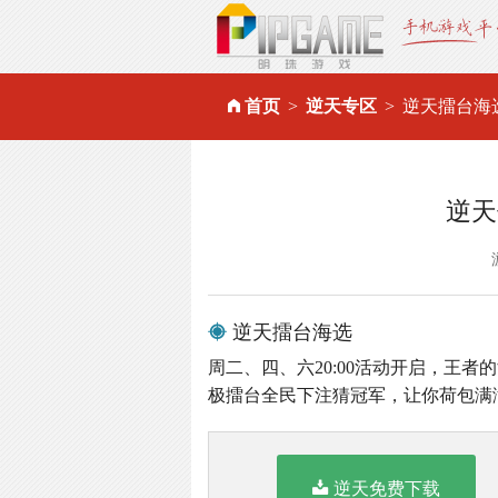
首页
逆天专区
逆天擂台海
逆天
逆天擂台海选
周二、四、六20:00活动开启，王
极擂台全民下注猜冠军，让你荷包满
逆天免费下载