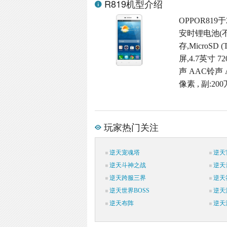
R819机型介绍
OPPOR819
安时锂电池(不
存,MicroSD
屏,4.7英寸 
声 AAC铃声
像素 , 副:2
玩家热门关注
逆天宠魂塔
逆天
逆天斗神之战
逆天
逆天跨服三界
逆天
逆天世界BOSS
逆天
逆天布阵
逆天