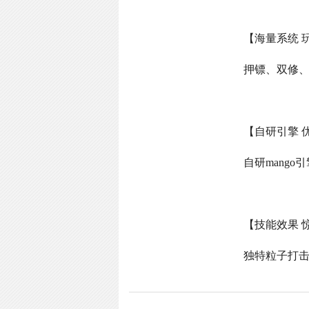
【海量系统 
押镖、双修
【自研引擎 
自研
mango
引
【技能效果 
独特粒子打