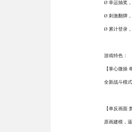
Ø 幸运抽奖
Ø 刺激翻牌
Ø 累计登录
游戏特色：
【掌心微操 
全新战斗模
【单反画面 
原画建模，