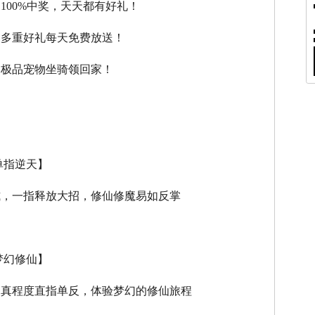
，100%中奖，天天都有好礼！
，多重好礼每天免费放送！
，极品宠物坐骑领回家！
单指逆天】
式，一指释放大招，修仙修魔易如反掌
梦幻修仙】
逼真程度直指单反，体验梦幻的修仙旅程