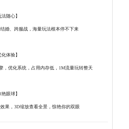
玩法随心】
、结婚、跨服战，海量玩法根本停不下来
优化体验】
擎，优化系统，占用内存低，
1M
流量玩转整天
惊艳眼球】
击效果，
3D
缩放查看全景，惊艳你的双眼