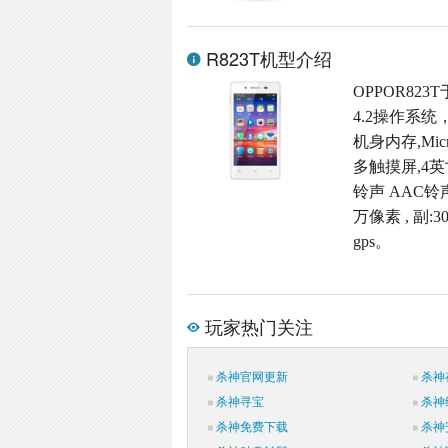
R823T机型介绍
OPPOR823
4.2操作系统
机身内存,Micr
多触摸屏,4英寸
铃声 AAC铃
万像素 , 副
gps。
玩家热门关注
杀神官网更新
杀神
杀神寻宝
杀神
杀神免费下载
杀神