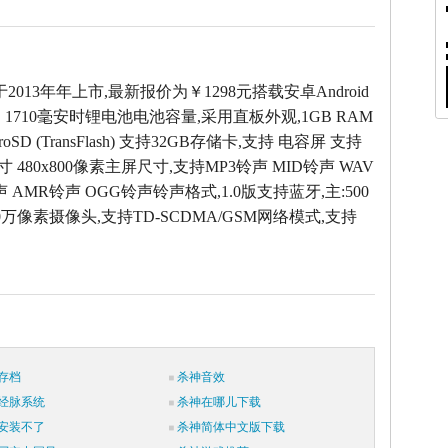
T于2013年年上市,最新报价为￥1298元搭载安卓Android
，1710毫安时锂电池电池容量,采用直板外观,1GB RAM
oSD (TransFlash) 支持32GB存储卡,支持 电容屏 支持
 480x800像素主屏尺寸,支持MP3铃声 MID铃声 WAV
声 AMR铃声 OGG铃声铃声格式,1.0版支持蓝牙,主:500
:30万像素摄像头,支持TD-SCDMA/GSM网络模式,支持
存档
杀神音效
经脉系统
杀神在哪儿下载
安装不了
杀神简体中文版下载