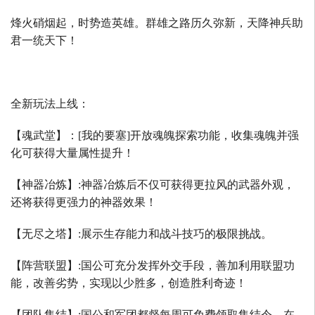
烽火硝烟起，时势造英雄。群雄之路历久弥新，天降神兵助
君一统天下！
全新玩法上线：
【魂武堂】：
[
我的要塞
]
开放魂魄探索功能，收集魂魄并强
化可获得大量属性提升！
【神器冶炼】
:
神器冶炼后不仅可获得更拉风的武器外观，
还将获得更强力的神器效果！
【无尽之塔】
:
展示生存能力和战斗技巧的极限挑战。
【阵营联盟】
:
国公可充分发挥外交手段，善加利用联盟功
能，改善劣势，实现以少胜多，创造胜利奇迹！
【团队集结】
:
国公和军团都督每周可免费领取集结令，在