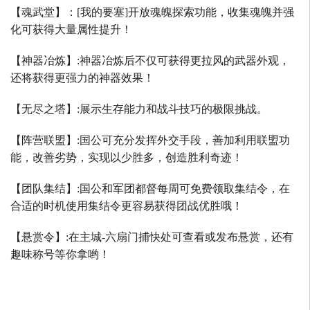
【魂武堂】：
[
我的要塞
]
开放魂魄探索功能，收集魂魄并强
化可获得大量属性提升！
【神器冶炼】
:
神器冶炼后不仅可获得更拉风的武器外观，
还将获得更强力的神器效果！
【无尽之塔】
:
展示生存能力和战斗技巧的极限挑战。
【阵营联盟】
:
国公可充分发挥外交手段，善加利用联盟功
能，改善劣势，实现以少胜多，创造胜利奇迹！
【团队集结】
:
国公和军团都督每周可免费领取集结令，在
合适的时机使用集结令更容易获得团战优胜哦！
【悬赏令】
:
在主城
-
六扇门捕快处可查看或发布悬赏，还有
趣味称号等你拿哟！