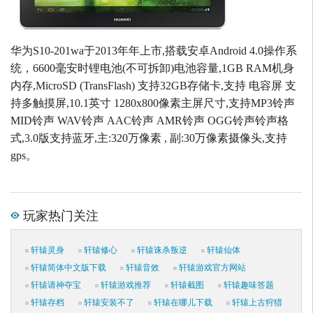
华为S10-201wa于2013年年上市,搭载安卓Android 4.0操作系
统，6600毫安时锂电池(不可拆卸)电池容量,1GB RAM机身
内存,MicroSD (TransFlash) 支持32GB存储卡,支持 电容屏 支
持多触摸屏,10.1英寸 1280x800像素主屏尺寸,支持MP3铃声
MID铃声 WAV铃声 AAC铃声 AMR铃声 OGG铃声铃声格
式,3.0版支持蓝牙,主:320万像素 , 副:30万像素摄像头,支持
gps。
玩家热门关注
轩辕灵身
轩辕修心
轩辕诛杀叛逆
轩辕仙体
轩辕简体中文版下载
轩辕音效
轩辕游戏官方网站
轩辕请神夺宝
轩辕游戏推荐
轩辕截图
轩辕趣味答题
轩辕存档
轩辕安装不了
轩辕在哪儿下载
轩辕上古狩猎