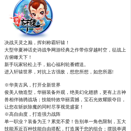
决战天灵之巅，挥剑称霸轩辕！
大型华夏神话史诗战争网游经典之作带你穿越时空，征战上
古俯瞰天下！
新手玩家轻松上手，贴心福利轮番赠送。
进入轩辕世界，对抗上古强敌，想您所想，如您所愿!
※华美古风，打开全新世界
俊美人物造型，华丽装备外观，绝美幻化翅膀，更有上古神
兽相伴驰骋战场；技能特效华丽震撼，宝石光效耀眼夺目，
让您在斩妖除魔的同时尽享视觉盛宴！
※高自由度，打造强力战阵
单一职业？装备为王？累觉不爱！告别单一角色限制，五大
技能系近百种技能自由搭配，打造属于您的组合；摆脱单调