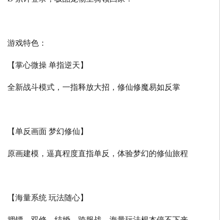
游戏特色：
【掌心微操 单指逆天】
全新战斗模式，一指释放大招，修仙修魔易如反掌
【单反画面 梦幻修仙】
原画建模，逼真程度直指单反，体验梦幻的修仙旅程
【海量系统 玩法随心】
押镖、双修、结婚、跨服战，海量玩法根本停不下来