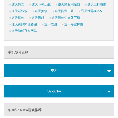
逆天符文
逆天斗神之战
逆天跨服宗派战
逆天五行技能
逆天试炼场
逆天押镖
逆天阵营击杀
逆天世界BOSS
逆天炼体
逆天摇战
逆天简体中文版下载
逆天跨服疯狂赛跑
逆天截图
逆天寻宝探险
逆天游戏官方网站
手机型号选择
华为
S7-601w
华为S7-601w游戏推荐