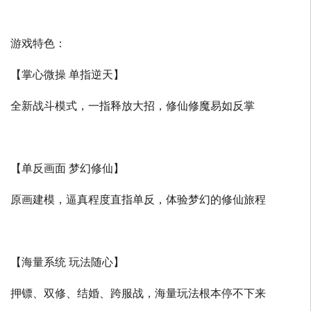
游戏特色：
【掌心微操 单指逆天】
全新战斗模式，一指释放大招，修仙修魔易如反掌
【单反画面 梦幻修仙】
原画建模，逼真程度直指单反，体验梦幻的修仙旅程
【海量系统 玩法随心】
押镖、双修、结婚、跨服战，海量玩法根本停不下来