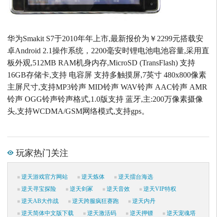
华为Smakit S7于2010年年上市,最新报价为￥2299元搭载安
卓Android 2.1操作系统，2200毫安时锂电池电池容量,采用直
板外观,512MB RAM机身内存,MicroSD (TransFlash) 支持
16GB存储卡,支持 电容屏 支持多触摸屏,7英寸 480x800像素
主屏尺寸,支持MP3铃声 MID铃声 WAV铃声 AAC铃声 AMR
铃声 OGG铃声铃声格式,1.0版支持 蓝牙,主:200万像素摄像
头,支持WCDMA/GSM网络模式,支持gps。
玩家热门关注
逆天游戏官方网站
逆天炼体
逆天擂台海选
逆天寻宝探险
逆天剑冢
逆天音效
逆天VIP特权
逆天AB大作战
逆天跨服疯狂赛跑
逆天内丹
逆天简体中文版下载
逆天激活码
逆天押镖
逆天宠魂塔