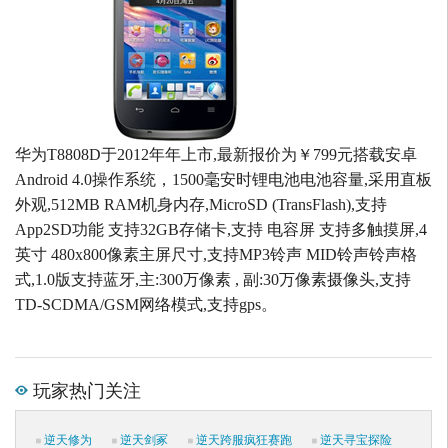
华为T8808D于2012年年上市,最新报价为￥799元搭载安卓
Android 4.0操作系统，1500毫安时锂电池电池容量,采用直板
外观,512MB RAM机身内存,MicroSD (TransFlash),支持
App2SD功能 支持32GB存储卡,支持 电容屏 支持多触摸屏,4
英寸 480x800像素主屏尺寸,支持MP3铃声 MID铃声铃声格
式,1.0版支持蓝牙,主:300万像素 , 副:30万像素摄像头,支持
TD-SCDMA/GSM网络模式,支持gps。
玩家热门关注
逆天修为
逆天剑冢
逆天跨服疯狂赛跑
逆天寻宝探险