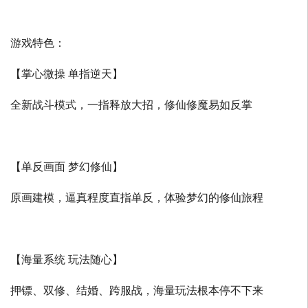
游戏特色：
【掌心微操 单指逆天】
全新战斗模式，一指释放大招，修仙修魔易如反掌
【单反画面 梦幻修仙】
原画建模，逼真程度直指单反，体验梦幻的修仙旅程
【海量系统 玩法随心】
押镖、双修、结婚、跨服战，海量玩法根本停不下来