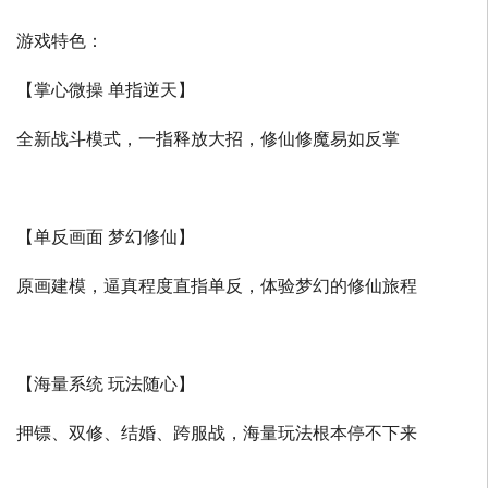
游戏特色：
【掌心微操 单指逆天】
全新战斗模式，一指释放大招，修仙修魔易如反掌
【单反画面 梦幻修仙】
原画建模，逼真程度直指单反，体验梦幻的修仙旅程
【海量系统 玩法随心】
押镖、双修、结婚、跨服战，海量玩法根本停不下来