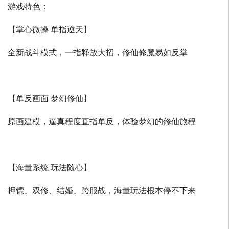
游戏特色：
【掌心微操 单指逆天】
全新战斗模式，一指释放大招，修仙修魔易如反掌
【单反画面 梦幻修仙】
原画建模，逼真程度直指单反，体验梦幻的修仙旅程
【海量系统 玩法随心】
押镖、双修、结婚、跨服战，海量玩法根本停不下来