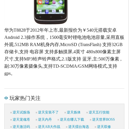
华为T8828于2012年年上市,最新报价为￥540元搭载安卓
Android 2.3操作系统，1500毫安时锂电池电池容量,采用直板
外观,512MB RAM机身内存,MicroSD (TransFlash) 支持32GB
存储卡,支持 电容屏 支持多触摸屏,4英寸 480x800像素主屏
尺寸,支持MP3铃声铃声格式,2.1版支持 蓝牙,主:500万像素 ,
副:30万像素摄像头,支持TD-SCDMA/GSM网络模式,支持
gps。
玩家热门关注
逆天试炼场
逆天安装不了
逆天炼体
逆天五行技能
逆天宠魂塔
逆天内丹
逆天在哪儿下载
逆天世界BOSS
逆天激活码
逆天AB大作战
逆天擂台海选
逆天双修