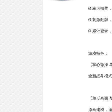
Ø 幸运抽奖
Ø 刺激翻牌
Ø 累计登录
游戏特色：
【掌心微操 
全新战斗模
【单反画面 
原画建模，