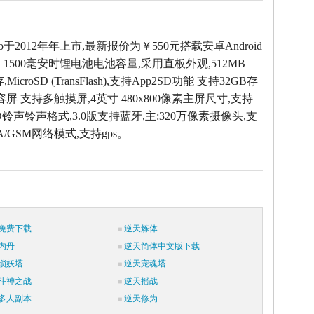
Pro于2012年年上市,最新报价为￥550元搭载安卓Android
，1500毫安时锂电池电池容量,采用直板外观,512MB
icroSD (TransFlash),支持App2SD功能 支持32GB存
容屏 支持多触摸屏,4英寸 480x800像素主屏尺寸,支持
ID铃声铃声格式,3.0版支持蓝牙,主:320万像素摄像头,支
A/GSM网络模式,支持gps。
免费下载
逆天炼体
内丹
逆天简体中文版下载
锁妖塔
逆天宠魂塔
斗神之战
逆天摇战
多人副本
逆天修为