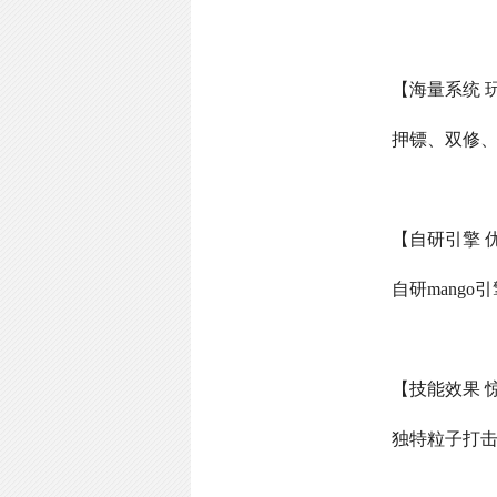
【海量系统 
押镖、双修
【自研引擎 
自研
mango
引
【技能效果 
独特粒子打