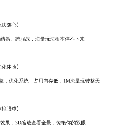
玩法随心】
、结婚、跨服战，海量玩法根本停不下来
优化体验】
擎，优化系统，占用内存低，
1M
流量玩转整天
惊艳眼球】
击效果，
3D
缩放查看全景，惊艳你的双眼