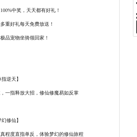
，100%中奖，天天都有好礼！
，多重好礼每天免费放送！
，极品宠物坐骑领回家！
单指逆天】
式，一指释放大招，修仙修魔易如反掌
梦幻修仙】
逼真程度直指单反，体验梦幻的修仙旅程