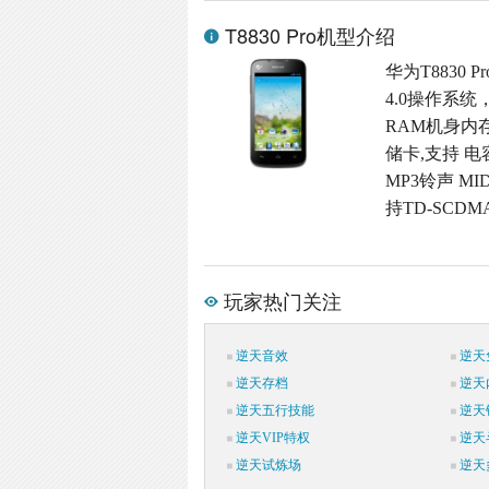
T8830 Pro机型介绍
华为T8830 
4.0操作系统
RAM机身内存,M
储卡,支持 电
MP3铃声 M
持TD-SCDM
玩家热门关注
逆天音效
逆天
逆天存档
逆天
逆天五行技能
逆天
逆天VIP特权
逆天
逆天试炼场
逆天