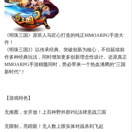
《明珠三国》原班人马匠心打造的
纯正MMOARPG手游大
作！
《明珠三国2》以传承经典、突破创新为核心，不但延续前
作多种经典玩法，同时增加更多创新理念性设计。还原真正
MMOARPG手游精髓同时，势必带来一个热血沸腾的“三国
新时代”！
【游戏特色】
无推图，全开放！上百种野外群P玩法肆意战三国
无限制，亮瞎眼！无人数上限实体对战杀到飞起