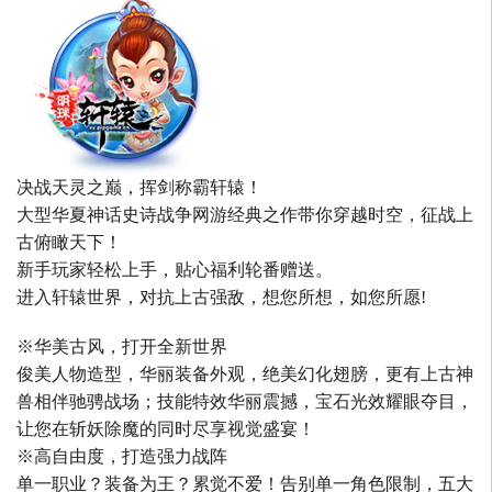
决战天灵之巅，挥剑称霸轩辕！
大型华夏神话史诗战争网游经典之作带你穿越时空，征战上
古俯瞰天下！
新手玩家轻松上手，贴心福利轮番赠送。
进入轩辕世界，对抗上古强敌，想您所想，如您所愿!
※华美古风，打开全新世界
俊美人物造型，华丽装备外观，绝美幻化翅膀，更有上古神
兽相伴驰骋战场；技能特效华丽震撼，宝石光效耀眼夺目，
让您在斩妖除魔的同时尽享视觉盛宴！
※高自由度，打造强力战阵
单一职业？装备为王？累觉不爱！告别单一角色限制，五大