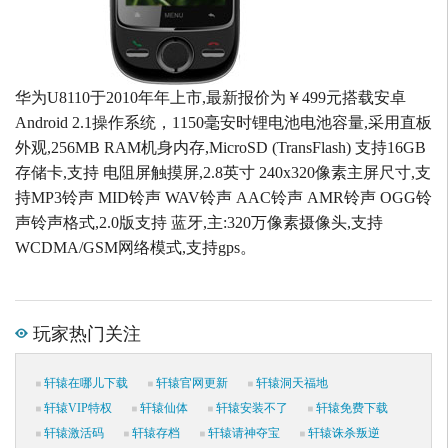
华为U8110于2010年年上市,最新报价为￥499元搭载安卓
Android 2.1操作系统，1150毫安时锂电池电池容量,采用直板
外观,256MB RAM机身内存,MicroSD (TransFlash) 支持16GB
存储卡,支持 电阻屏触摸屏,2.8英寸 240x320像素主屏尺寸,支
持MP3铃声 MID铃声 WAV铃声 AAC铃声 AMR铃声 OGG铃
声铃声格式,2.0版支持 蓝牙,主:320万像素摄像头,支持
WCDMA/GSM网络模式,支持gps。
玩家热门关注
轩辕在哪儿下载
轩辕官网更新
轩辕洞天福地
轩辕VIP特权
轩辕仙体
轩辕安装不了
轩辕免费下载
轩辕激活码
轩辕存档
轩辕请神夺宝
轩辕诛杀叛逆