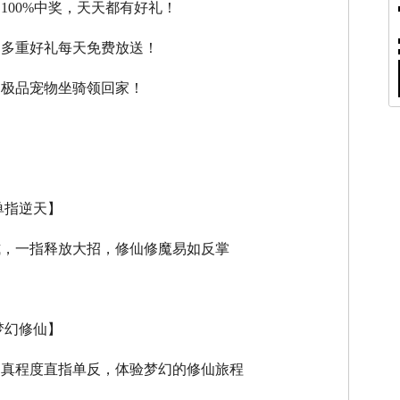
，100%中奖，天天都有好礼！
，多重好礼每天免费放送！
，极品宠物坐骑领回家！
单指逆天】
式，一指释放大招，修仙修魔易如反掌
梦幻修仙】
逼真程度直指单反，体验梦幻的修仙旅程