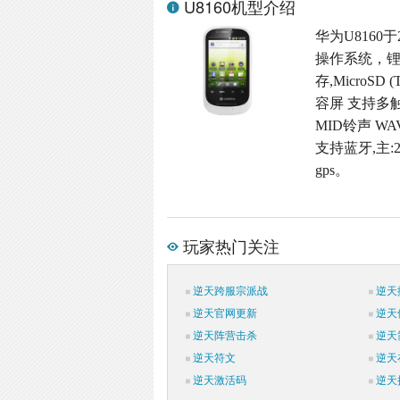
U8160机型介绍
华为U8160于
操作系统，锂
存,MicroSD
容屏 支持多触
MID铃声 W
支持蓝牙,主:
gps。
玩家热门关注
逆天跨服宗派战
逆天
逆天官网更新
逆天
逆天阵营击杀
逆天
逆天符文
逆天
逆天激活码
逆天