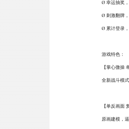
Ø 幸运抽奖
Ø 刺激翻牌
Ø 累计登录
游戏特色：
【掌心微操 
全新战斗模
【单反画面 
原画建模，