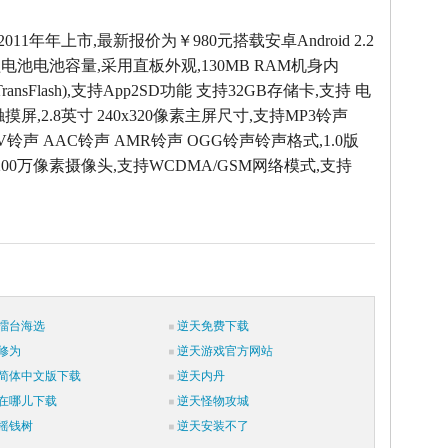
2011年年上市,最新报价为￥980元搭载安卓Android 2.2
电池电池容量,采用直板外观,130MB RAM机身内
 (TransFlash),支持App2SD功能 支持32GB存储卡,支持 电
摸屏,2.8英寸 240x320像素主屏尺寸,支持MP3铃声
AV铃声 AAC铃声 AMR铃声 OGG铃声铃声格式,1.0版
200万像素摄像头,支持WCDMA/GSM网络模式,支持
擂台海选
逆天免费下载
修为
逆天游戏官方网站
简体中文版下载
逆天内丹
在哪儿下载
逆天怪物攻城
摇钱树
逆天安装不了