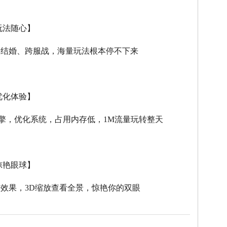
玩法随心】
、结婚、跨服战，海量玩法根本停不下来
优化体验】
擎，优化系统，占用内存低，
1M
流量玩转整天
惊艳眼球】
击效果，
3D
缩放查看全景，惊艳你的双眼