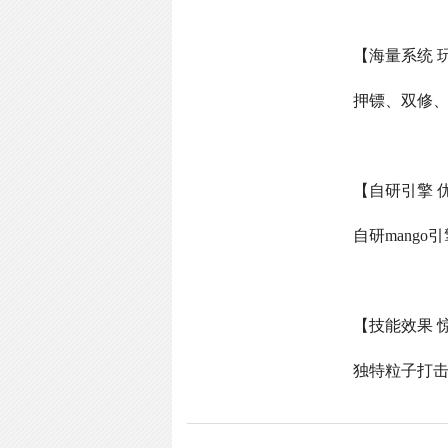
【海量系统 
押镖、双修
【自研引擎 
自研
mango
引
【技能效果 
独特粒子打