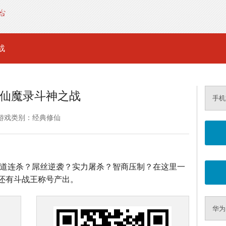
战
仙魔录斗神之战
手机
游戏类别：经典修仙
，霸道连杀？屌丝逆袭？实力屠杀？智商压制？在这里一
还有斗战王称号产出。
华为