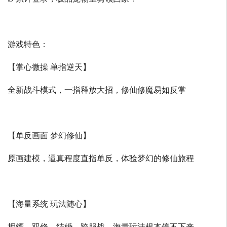
游戏特色：
【掌心微操 单指逆天】
全新战斗模式，一指释放大招，修仙修魔易如反掌
【单反画面 梦幻修仙】
原画建模，逼真程度直指单反，体验梦幻的修仙旅程
【海量系统 玩法随心】
押镖、双修、结婚、跨服战，海量玩法根本停不下来