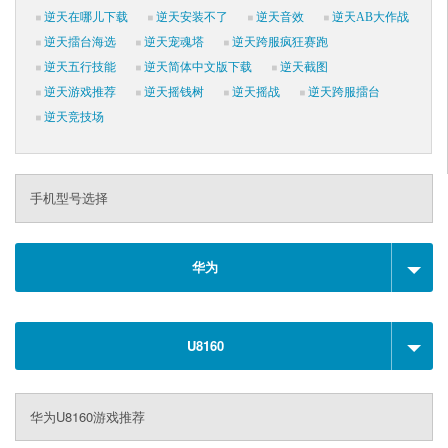
逆天在哪儿下载
逆天安装不了
逆天音效
逆天AB大作战
逆天擂台海选
逆天宠魂塔
逆天跨服疯狂赛跑
逆天五行技能
逆天简体中文版下载
逆天截图
逆天游戏推荐
逆天摇钱树
逆天摇战
逆天跨服擂台
逆天竞技场
手机型号选择
华为
U8160
华为U8160游戏推荐