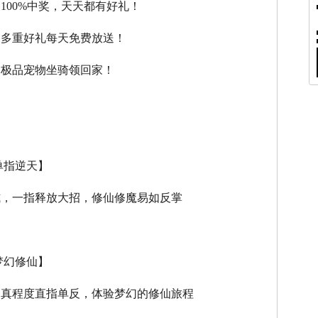
，100%中奖，天天都有好礼！
，多重好礼每天免费放送！
，极品宠物坐骑领回家！
单指逆天】
式，一指释放大招，修仙修魔易如反掌
梦幻修仙】
逼真程度直指单反，体验梦幻的修仙旅程