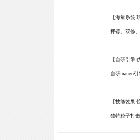
【海量系统 
押镖、双修
【自研引擎 
自研
mango
引
【技能效果 
独特粒子打