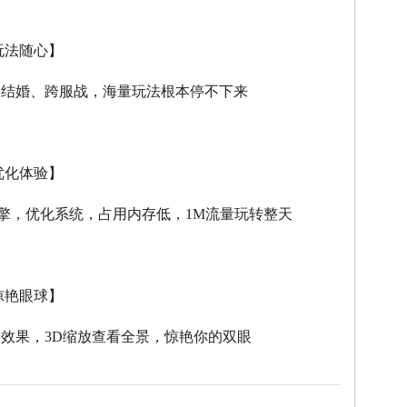
玩法随心】
、结婚、跨服战，海量玩法根本停不下来
优化体验】
擎，优化系统，占用内存低，
1M
流量玩转整天
惊艳眼球】
击效果，
3D
缩放查看全景，惊艳你的双眼