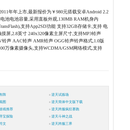
2011年年上市,最新报价为￥980元搭载安卓Android 2.2
电池电池容量,采用直板外观,130MB RAM机身内
 (TransFlash),支持App2SD功能 支持32GB存储卡,支持 电
摸屏,2.8英寸 240x320像素主屏尺寸,支持MP3铃声
AV铃声 AAC铃声 AMR铃声 OGG铃声铃声格式,1.0版
200万像素摄像头,支持WCDMA/GSM网络模式,支持
布阵
逆天试炼场
截图
逆天简体中文版下载
游戏推荐
逆天跨服疯狂赛跑
寻宝探险
逆天斗神之战
符文
逆天跨服三界