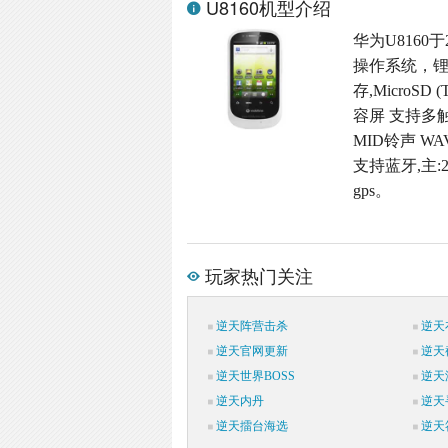
U8160机型介绍
华为U8160于
操作系统，锂
存,MicroSD
容屏 支持多触
MID铃声 W
支持蓝牙,主:
gps。
玩家热门关注
逆天阵营击杀
逆天
逆天官网更新
逆天
逆天世界BOSS
逆天
逆天内丹
逆天
逆天擂台海选
逆天