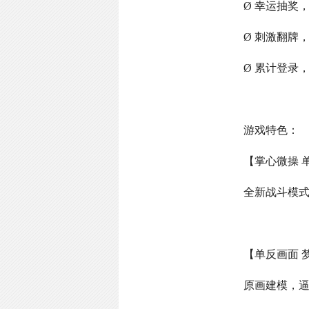
Ø 幸运抽奖
Ø 刺激翻牌
Ø 累计登录
游戏特色：
【掌心微操 
全新战斗模
【单反画面 
原画建模，