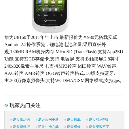
华为U8160于2011年年上市,最新报价为￥980元搭载安卓
Android 2.2操作系统，锂电池电池容量,采用直板外
观,130MB RAM机身内存,MicroSD (TransFlash),支持App2SD
功能 支持32GB存储卡,支持 电容屏 支持多触摸屏,2.8英寸
240x320像素主屏尺寸,支持MP3铃声 MID铃声 WAV铃声
AAC铃声 AMR铃声 OGG铃声铃声格式,1.0版支持蓝牙,
主:200万像素摄像头,支持WCDMA/GSM网络模式,支持gps。
玩家热门关注
逆天激活码
逆天官网更新
逆天摇战
逆天VIP特权
逆天锁妖塔
逆天斗神之战
逆天双修
逆天安装不了