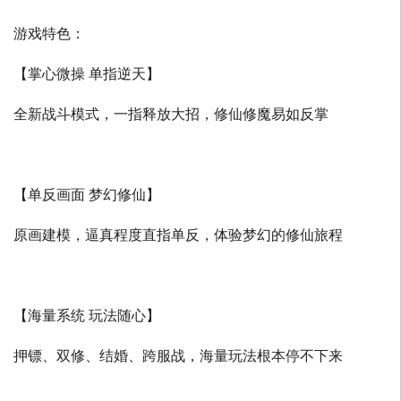
游戏特色：
【掌心微操 单指逆天】
全新战斗模式，一指释放大招，修仙修魔易如反掌
【单反画面 梦幻修仙】
原画建模，逼真程度直指单反，体验梦幻的修仙旅程
【海量系统 玩法随心】
押镖、双修、结婚、跨服战，海量玩法根本停不下来