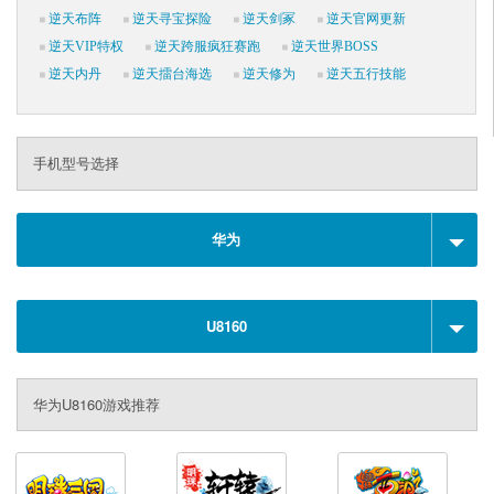
逆天布阵
逆天寻宝探险
逆天剑冢
逆天官网更新
逆天VIP特权
逆天跨服疯狂赛跑
逆天世界BOSS
逆天内丹
逆天擂台海选
逆天修为
逆天五行技能
手机型号选择
华为
U8160
华为U8160游戏推荐