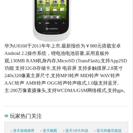
华为U8160于2011年年上市,最新报价为￥980元搭载安卓
Android 2.2操作系统，锂电池电池容量,采用直板外
观,130MB RAM机身内存,MicroSD (TransFlash),支持App2SD
功能 支持32GB存储卡,支持 电容屏 支持多触摸屏,2.8英寸
240x320像素主屏尺寸,支持MP3铃声 MID铃声 WAV铃声
AAC铃声 AMR铃声 OGG铃声铃声格式,1.0版支持蓝牙,
主:200万像素摄像头,支持WCDMA/GSM网络模式,支持gps。
玩家热门关注
逆天游戏推荐
逆天截图
逆天AB大作战
逆天跨服宗派战