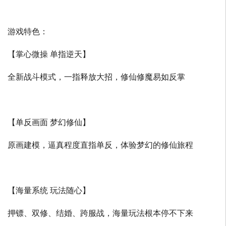
游戏特色：
【掌心微操 单指逆天】
全新战斗模式，一指释放大招，修仙修魔易如反掌
【单反画面 梦幻修仙】
原画建模，逼真程度直指单反，体验梦幻的修仙旅程
【海量系统 玩法随心】
押镖、双修、结婚、跨服战，海量玩法根本停不下来