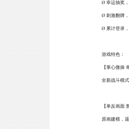
Ø 幸运抽奖
Ø 刺激翻牌
Ø 累计登录
游戏特色：
【掌心微操 
全新战斗模
【单反画面 
原画建模，