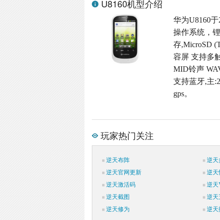
U8160机型介绍
华为U8160于
操作系统，锂
存,MicroSD
容屏 支持多触
MID铃声 W
支持蓝牙,主:
gps。
玩家热门关注
逆天布阵
逆天
逆天官网更新
逆天
逆天激活码
逆天V
逆天截图
逆天
逆天修为
逆天