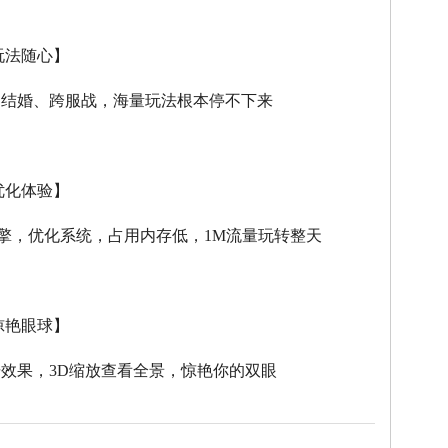
玩法随心】
、结婚、跨服战，海量玩法根本停不下来
优化体验】
擎，优化系统，占用内存低，
1M
流量玩转整天
惊艳眼球】
击效果，
3D
缩放查看全景，惊艳你的双眼