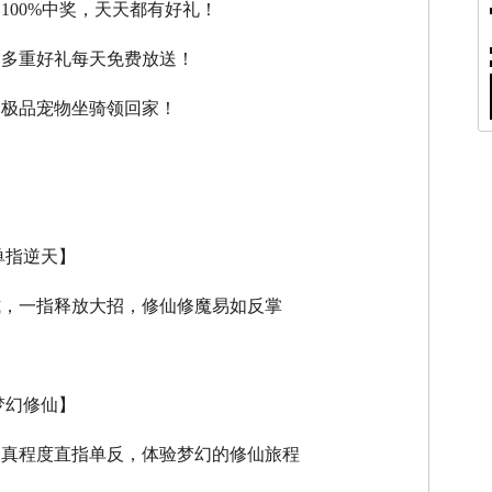
，100%中奖，天天都有好礼！
，多重好礼每天免费放送！
，极品宠物坐骑领回家！
单指逆天】
式，一指释放大招，修仙修魔易如反掌
梦幻修仙】
逼真程度直指单反，体验梦幻的修仙旅程