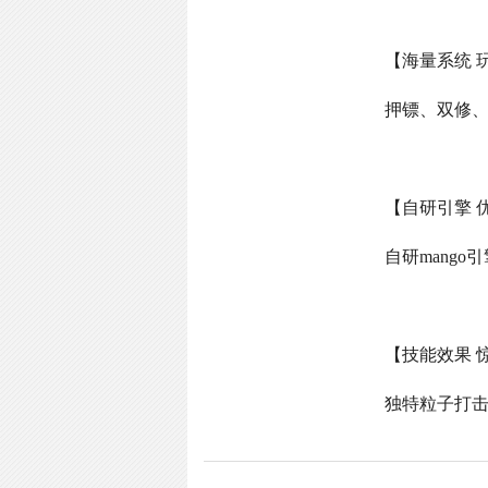
【海量系统 
押镖、双修
【自研引擎 
自研
mango
引
【技能效果 
独特粒子打