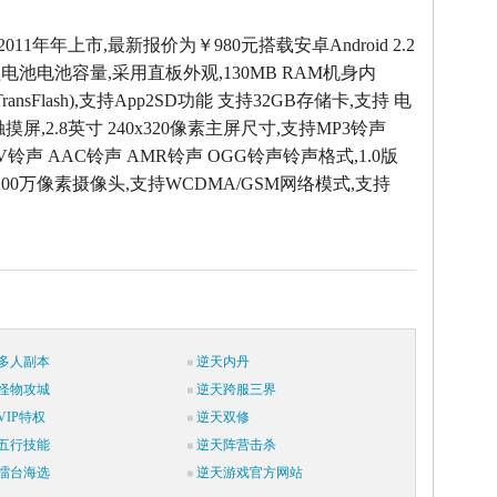
2011年年上市,最新报价为￥980元搭载安卓Android 2.2
电池电池容量,采用直板外观,130MB RAM机身内
 (TransFlash),支持App2SD功能 支持32GB存储卡,支持 电
摸屏,2.8英寸 240x320像素主屏尺寸,支持MP3铃声
AV铃声 AAC铃声 AMR铃声 OGG铃声铃声格式,1.0版
200万像素摄像头,支持WCDMA/GSM网络模式,支持
多人副本
逆天内丹
怪物攻城
逆天跨服三界
IP特权
逆天双修
五行技能
逆天阵营击杀
擂台海选
逆天游戏官方网站