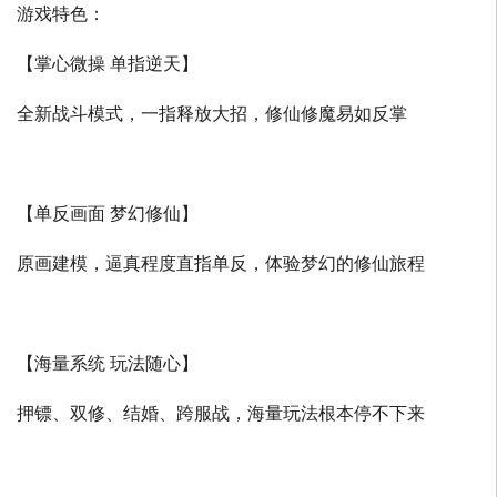
游戏特色：
【掌心微操 单指逆天】
全新战斗模式，一指释放大招，修仙修魔易如反掌
【单反画面 梦幻修仙】
原画建模，逼真程度直指单反，体验梦幻的修仙旅程
【海量系统 玩法随心】
押镖、双修、结婚、跨服战，海量玩法根本停不下来