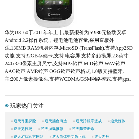
华为U8160于2011年年上市,最新报价为￥980元搭载安卓
Android 2.2操作系统，锂电池电池容量,采用直板外
观,130MB RAM机身内存,MicroSD (TransFlash),支持App2SD
功能 支持32GB存储卡,支持 电容屏 支持多触摸屏,2.8英寸
240x320像素主屏尺寸,支持MP3铃声 MID铃声 WAV铃声
AAC铃声 AMR铃声 OGG铃声铃声格式,1.0版支持蓝牙,
主:200万像素摄像头,支持WCDMA/GSM网络模式,支持gps。
玩家热门关注
逆天寻宝探险
逆天擂台海选
逆天跨服宗派战
逆天炼体
逆天竞技场
逆天游戏推荐
逆天阵营击杀
逆天游戏官方网站
逆天简体中文版下载
逆天内丹