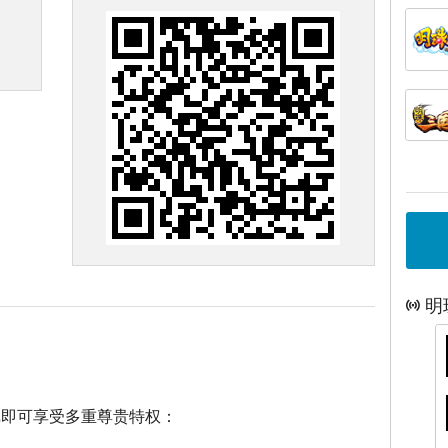
明
戏即可享受多重尊贵特权：