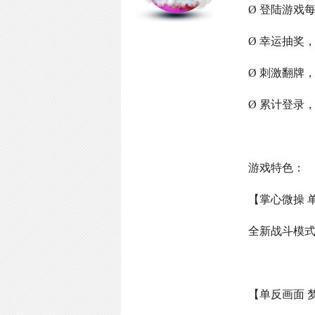
Ø 登陆游戏
Ø 幸运抽奖
Ø 刺激翻牌
Ø 累计登录
游戏特色：
【掌心微操 
全新战斗模
【单反画面 