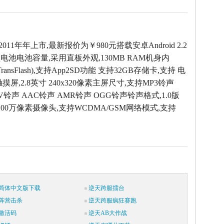
2011年年上市,最新报价为￥980元搭载安卓Android 2.2
电池电池容量,采用直板外观,130MB RAM机身内
 (TransFlash),支持App2SD功能 支持32GB存储卡,支持 电
摸屏,2.8英寸 240x320像素主屏尺寸,支持MP3铃声
AV铃声 AAC铃声 AMR铃声 OGG铃声铃声格式,1.0版
200万像素摄像头,支持WCDMA/GSM网络模式,支持
简体中文版下载
逆天跨服擂台
阵营击杀
逆天跨服疯狂赛跑
激活码
逆天AB大作战