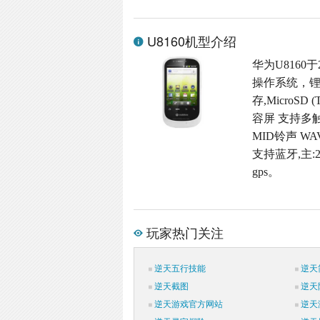
U8160机型介绍
华为U8160于
操作系统，锂
存,MicroSD
容屏 支持多触
MID铃声 W
支持蓝牙,主:
gps。
玩家热门关注
逆天五行技能
逆天
逆天截图
逆天
逆天游戏官方网站
逆天