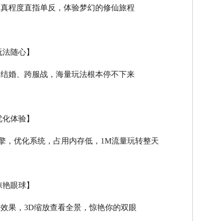
逼真程度直指单反，体验梦幻的修仙旅程
玩法随心】
、结婚、跨服战，海量玩法根本停不下来
优化体验】
擎，优化系统，占用内存低，
1M
流量玩转整天
惊艳眼球】
击效果，
3D
缩放查看全景，惊艳你的双眼