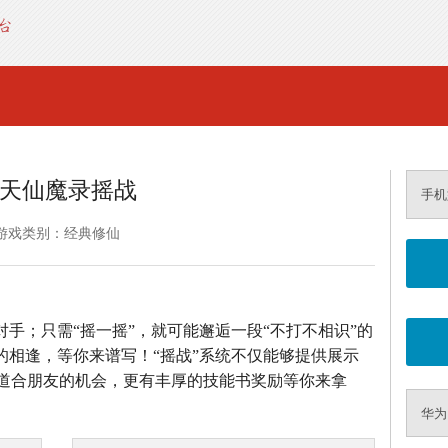
天仙魔录摇战
手机
游戏类别：经典修仙
对手；只需“摇一摇”，就可能邂逅一段“不打不相识”的
的相逢，等你来谱写！“摇战”系统不仅能够提供展示
道合朋友的机会，更有丰厚的技能书奖励等你来拿
华为