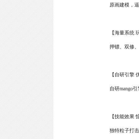
原画建模，
【海量系统 
押镖、双修
【自研引擎 
自研
mango
引
【技能效果 
独特粒子打