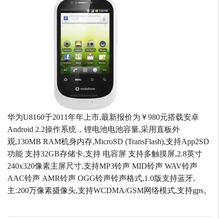
华为U8160于2011年年上市,最新报价为￥980元搭载安卓
Android 2.2操作系统，锂电池电池容量,采用直板外
观,130MB RAM机身内存,MicroSD (TransFlash),支持App2SD
功能 支持32GB存储卡,支持 电容屏 支持多触摸屏,2.8英寸
240x320像素主屏尺寸,支持MP3铃声 MID铃声 WAV铃声
AAC铃声 AMR铃声 OGG铃声铃声格式,1.0版支持蓝牙,
主:200万像素摄像头,支持WCDMA/GSM网络模式,支持gps。