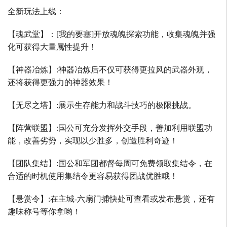
全新玩法上线：
【魂武堂】：
[
我的要塞
]
开放魂魄探索功能，收集魂魄并强
化可获得大量属性提升！
【神器冶炼】
:
神器冶炼后不仅可获得更拉风的武器外观，
还将获得更强力的神器效果！
【无尽之塔】
:
展示生存能力和战斗技巧的极限挑战。
【阵营联盟】
:
国公可充分发挥外交手段，善加利用联盟功
能，改善劣势，实现以少胜多，创造胜利奇迹！
【团队集结】
:
国公和军团都督每周可免费领取集结令，在
合适的时机使用集结令更容易获得团战优胜哦！
【悬赏令】
:
在主城
-
六扇门捕快处可查看或发布悬赏，还有
趣味称号等你拿哟！