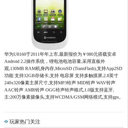
华为U8160于2011年年上市,最新报价为￥980元搭载安卓
Android 2.2操作系统，锂电池电池容量,采用直板外
观,130MB RAM机身内存,MicroSD (TransFlash),支持App2SD
功能 支持32GB存储卡,支持 电容屏 支持多触摸屏,2.8英寸
240x320像素主屏尺寸,支持MP3铃声 MID铃声 WAV铃声
AAC铃声 AMR铃声 OGG铃声铃声格式,1.0版支持蓝牙,
主:200万像素摄像头,支持WCDMA/GSM网络模式,支持gps。
玩家热门关注