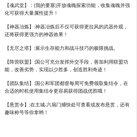
【魂武堂】：
[
我的要塞
]
开放魂魄探索功能，收集魂魄并强
化可获得大量属性提升！
【神器冶炼】
:
神器冶炼后不仅可获得更拉风的武器外观，
还将获得更强力的神器效果！
【无尽之塔】
:
展示生存能力和战斗技巧的极限挑战。
【阵营联盟】
:
国公可充分发挥外交手段，善加利用联盟功
能，改善劣势，实现以少胜多，创造胜利奇迹！
【团队集结】
:
国公和军团都督每周可免费领取集结令，在
合适的时机使用集结令更容易获得团战优胜哦！
【悬赏令】
:
在主城
-
六扇门捕快处可查看或发布悬赏，还有
趣味称号等你拿哟！