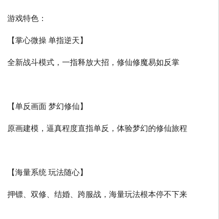
游戏特色：
【掌心微操 单指逆天】
全新战斗模式，一指释放大招，修仙修魔易如反掌
【单反画面 梦幻修仙】
原画建模，逼真程度直指单反，体验梦幻的修仙旅程
【海量系统 玩法随心】
押镖、双修、结婚、跨服战，海量玩法根本停不下来