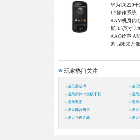
华为U8220于
1.5操作系统
RAM机身内存,M
屏,3.5英寸 
AAC铃声 A
素 , 副:30
玩家热门关注
逆天激活码
逆天
逆天简体中文版下载
逆天
逆天截图
逆天
逆天阵营击杀
逆天
逆天斗神之战
逆天