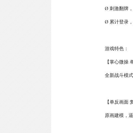
Ø 刺激翻牌
Ø 累计登录
游戏特色：
【掌心微操 
全新战斗模
【单反画面 
原画建模，