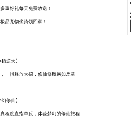
，多重好礼每天免费放送！
，极品宠物坐骑领回家！
单指逆天】
式，一指释放大招，修仙修魔易如反掌
梦幻修仙】
逼真程度直指单反，体验梦幻的修仙旅程