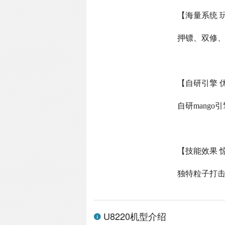
【海量系统 
押镖、双修
【自研引擎 
自研
mango
引
【技能效果 
独特粒子打
U8220机型介绍