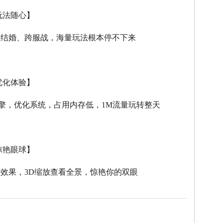
玩法随心】
、结婚、跨服战，海量玩法根本停不下来
优化体验】
擎，优化系统，占用内存低，
1M
流量玩转整天
惊艳眼球】
击效果，
3D
缩放查看全景，惊艳你的双眼