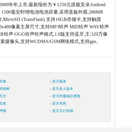
2009年年上市,最新报价为￥1250元搭载安卓Android
，1500毫安时锂电池电池容量,采用直板外观,288MB
icroSD (TransFlash) 支持16GB存储卡,支持触摸
320x480像素主屏尺寸,支持MP3铃声 MID铃声 WAV铃声
MR铃声 OGG铃声铃声格式,1.0版支持蓝牙,主:320万像
万像素摄像头,支持WCDMA/GSM网络模式,支持gps。
双修
逆天炼体
摇钱树
逆天多人副本
符文
逆天跨服疯狂赛跑
音效
逆天布阵
押镖
逆天五行技能