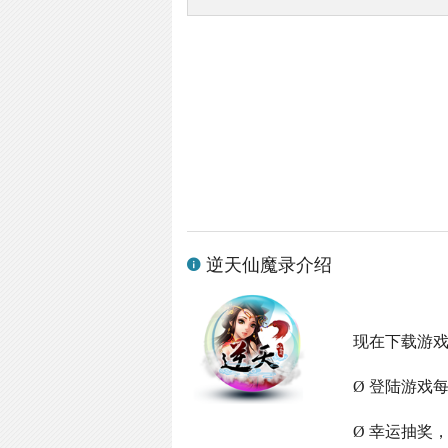
逆天仙魔录介绍
现在下载游
Ø 登陆游戏
Ø 幸运抽奖