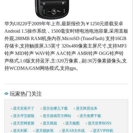
华为U8220于2009年年上市,最新报价为￥1250元搭载安卓
Android 1.5操作系统，1500毫安时锂电池电池容量,采用直板
外观,288MB RAM机身内存,MicroSD (TransFlash) 支持16GB
存储卡,支持触摸屏,3.5英寸 320x480像素主屏尺寸,支持MP3
铃声 MID铃声 WAV铃声 AAC铃声 AMR铃声 OGG铃声铃
声格式,1.0版支持蓝牙,主:320万像素 , 副:30万像素摄像头,支
持WCDMA/GSM网络模式,支持gps。
玩家热门关注
逆天安装不了
逆天在哪儿下载
逆天阵营击杀
逆天寻宝探险
逆天游戏官方网站
逆天免费下载
逆天官网更新
逆天摇战
逆天截图
逆天世界BOSS
逆天剑冢
逆天锁妖塔
逆天AB大作战
逆天VIP特权