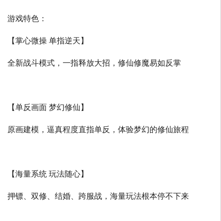
游戏特色：
【掌心微操 单指逆天】
全新战斗模式，一指释放大招，修仙修魔易如反掌
【单反画面 梦幻修仙】
原画建模，逼真程度直指单反，体验梦幻的修仙旅程
【海量系统 玩法随心】
押镖、双修、结婚、跨服战，海量玩法根本停不下来