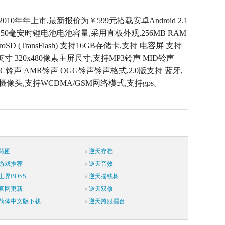
2010年年上市,最新报价为￥599元搭载安卓Android 2.1
50毫安时锂电池电池容量,采用直板外观,256MB RAM
oSD (TransFlash) 支持16GB存储卡,支持 电容屏 支持
英寸 320x480像素主屏尺寸,支持MP3铃声 MID铃声
AC铃声 AMR铃声 OGG铃声铃声格式,2.0版支持 蓝牙,
素摄像头,支持WCDMA/GSM网络模式,支持gps。
截图
逆天存档
游戏推荐
逆天音效
世界BOSS
逆天摇钱树
官网更新
逆天双修
简体中文版下载
逆天跨服擂台