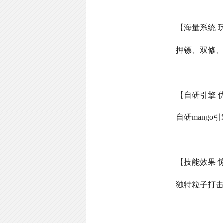
【海量系统 
押镖、双修
【自研引擎 
自研
mango
引
【技能效果 
独特粒子打