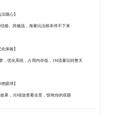
玩法随心】
、结婚、跨服战，海量玩法根本停不下来
优化体验】
擎，优化系统，占用内存低，
1M
流量玩转整天
惊艳眼球】
击效果，
3D
缩放查看全景，惊艳你的双眼