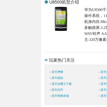
U8500机型介绍
华为U8500于
操作系统，11
机身内存,Micr
多触摸屏,3.2
WAV铃声 A
主:320万像
玩家热门关注
逆天押镖
逆天
逆天摇战
逆天
逆天在哪儿下载
逆天
逆天内丹
逆天
逆天怪物攻城
逆天