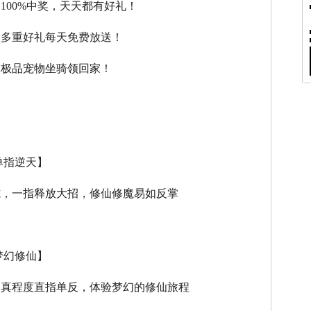
，100%中奖，天天都有好礼！
，多重好礼每天免费放送！
，极品宠物坐骑领回家！
单指逆天】
式，一指释放大招，修仙修魔易如反掌
梦幻修仙】
逼真程度直指单反，体验梦幻的修仙旅程