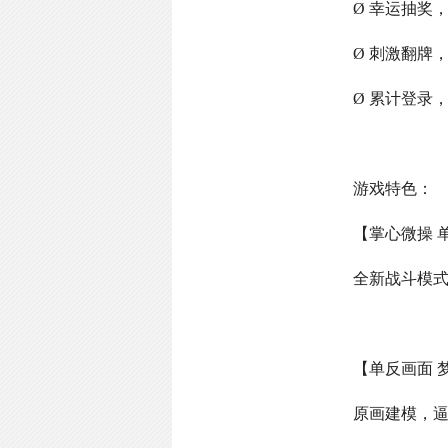
Ø 幸运抽奖
Ø 刺激翻牌
Ø 累计登录
游戏特色：
【掌心微操 
全新战斗模
【单反画面 
原画建模，