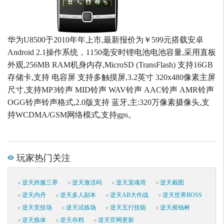
华为U8500于2010年年上市,最新报价为￥599元搭载安卓
Android 2.1操作系统，1150毫安时锂电池电池容量,采用直板
外观,256MB RAM机身内存,MicroSD (TransFlash) 支持16GB
存储卡,支持 电容屏 支持多触摸屏,3.2英寸 320x480像素主屏
尺寸,支持MP3铃声 MID铃声 WAV铃声 AAC铃声 AMR铃声
OGG铃声铃声格式,2.0版支持 蓝牙,主:320万像素摄像头,支
持WCDMA/GSM网络模式,支持gps。
玩家热门关注
逆天跨服三界
逆天激活码
逆天宠魂塔
逆天截图
逆天内丹
逆天多人副本
逆天AB大作战
逆天世界BOSS
逆天竞技场
逆天试炼场
逆天五行技能
逆天摇钱树
逆天炼体
逆天存档
逆天官网更新