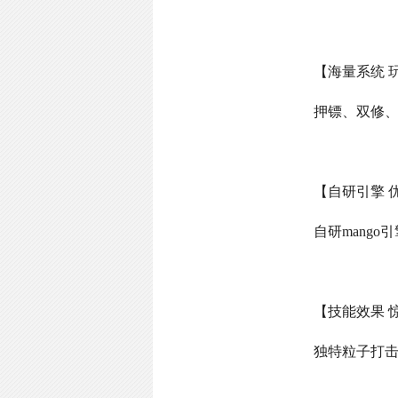
【海量系统 
押镖、双修
【自研引擎 
自研
mango
引
【技能效果 
独特粒子打