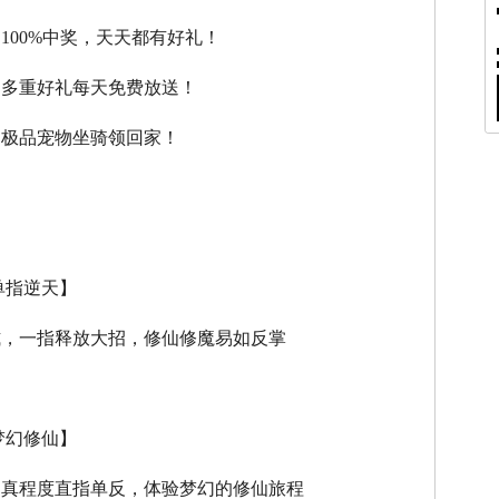
，100%中奖，天天都有好礼！
，多重好礼每天免费放送！
，极品宠物坐骑领回家！
单指逆天】
式，一指释放大招，修仙修魔易如反掌
梦幻修仙】
逼真程度直指单反，体验梦幻的修仙旅程