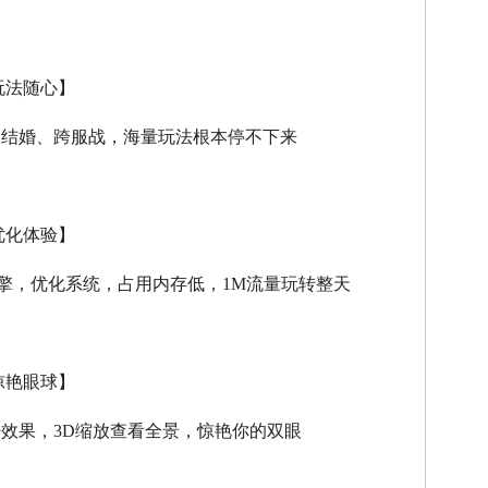
玩法随心】
、结婚、跨服战，海量玩法根本停不下来
优化体验】
擎，优化系统，占用内存低，
1M
流量玩转整天
惊艳眼球】
击效果，
3D
缩放查看全景，惊艳你的双眼