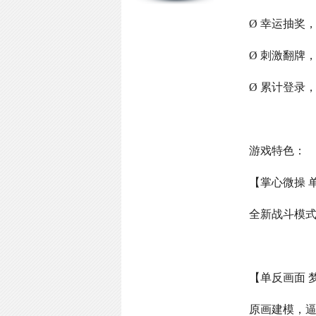
Ø 幸运抽奖
Ø 刺激翻牌
Ø 累计登录
游戏特色：
【掌心微操 
全新战斗模
【单反画面 
原画建模，