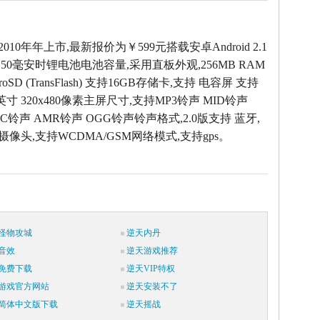
2010年年上市,最新报价为￥599元搭载安卓Android 2.1
50毫安时锂电池电池容量,采用直板外观,256MB RAM
oSD (TransFlash) 支持16GB存储卡,支持 电容屏 支持
英寸 320x480像素主屏尺寸,支持MP3铃声 MID铃声
AC铃声 AMR铃声 OGG铃声铃声格式,2.0版支持 蓝牙,
素摄像头,支持WCDMA/GSM网络模式,支持gps。
怪物攻城
逆天内丹
音效
逆天游戏推荐
免费下载
逆天VIP特权
游戏官方网站
逆天安装不了
简体中文版下载
逆天摇战