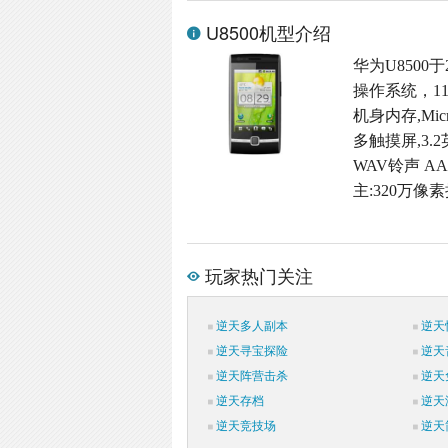
U8500机型介绍
华为U8500于
操作系统，11
机身内存,Micr
多触摸屏,3.2
WAV铃声 A
主:320万像
玩家热门关注
逆天多人副本
逆天
逆天寻宝探险
逆天
逆天阵营击杀
逆天
逆天存档
逆天
逆天竞技场
逆天